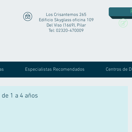
Los Crisantemos 265
Edificio Skyglass oficina 109
Del Viso (1669), Pilar
Tel: 02320-470009
as
Especialistas Recomendados
Centros de D
 de 1 a 4 años