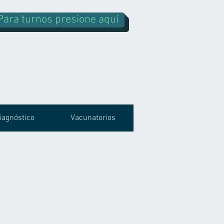
Para turnos presione aquí
iagnóstico
Vacunatorios