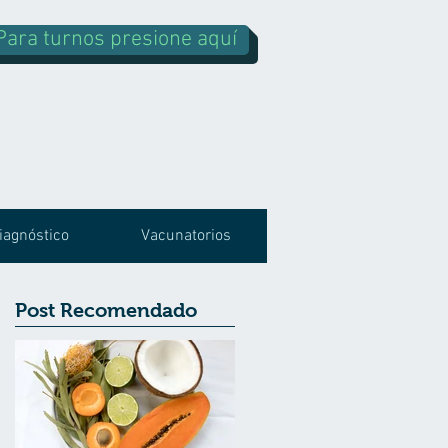
Para turnos presione aquí
iagnóstico
Vacunatorios
Post Recomendado