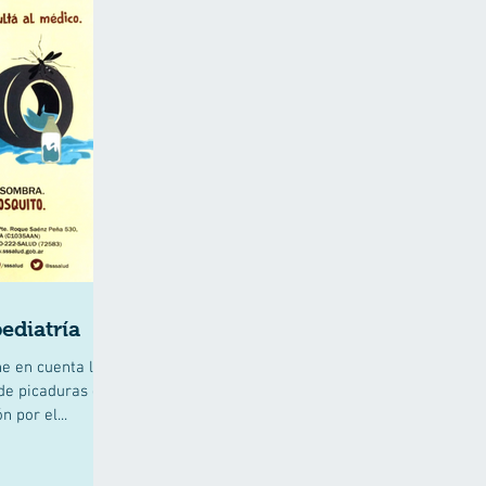
ediatría
e en cuenta las
de picaduras de
 por el...