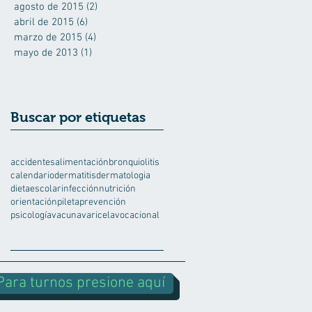
agosto de 2015
(2)
2 entradas
abril de 2015
(6)
6 entradas
marzo de 2015
(4)
4 entradas
mayo de 2013
(1)
1 entrada
Buscar por etiquetas
accidentes
alimentación
bronquiolitis
calendario
dermatitis
dermatologia
dieta
escolar
infección
nutrición
orientación
pileta
prevención
psicología
vacuna
varicela
vocacional
Para turnos presione aquí